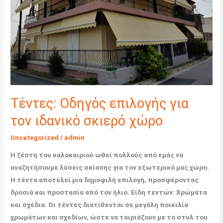
ιδανικό
σκιερό
χώρο
Τέντες: Οδηγός επιλογής για
τον ιδανικό σκιερό χώρο
Uncategorized
/
admin
Η ζέστη του καλοκαιριού ωθεί πολλούς από εμάς να
αναζητήσουμε λύσεις σκίασης για τον εξωτερικό μας χώρο.
Η τέντα αποτελεί μια δημοφιλή επιλογή, προσφέροντας
δροσιά και προστασία από τον ήλιο. Είδη τεντών: Χρώματα
και σχέδια: Οι τέντες διατίθενται σε μεγάλη ποικιλία
χρωμάτων και σχεδίων, ώστε να ταιριάζουν με το στυλ του