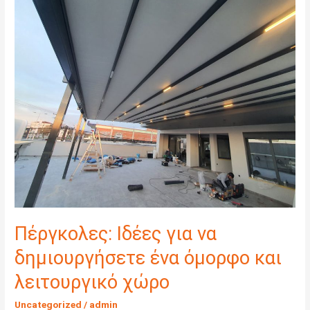
Πέργκολες:
Ιδέες
για
να
δημιουργήσετε
ένα
όμορφο
και
λειτουργικό
χώρο
Πέργκολες: Ιδέες για να
δημιουργήσετε ένα όμορφο και
λειτουργικό χώρο
Uncategorized
/
admin